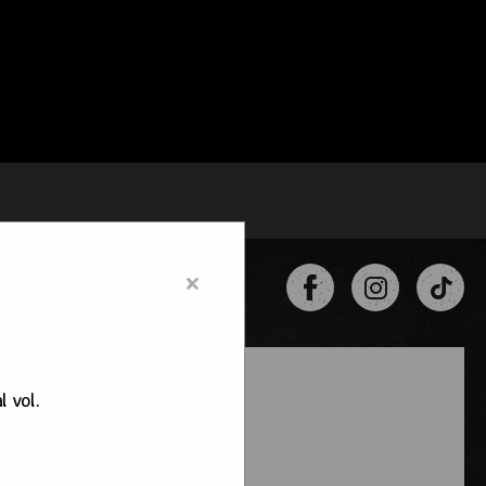
×
l vol.