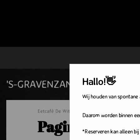
Hallo!👋
'S-GRAVENZANDE
DE LIER
Wij houden van spontane 
Eetcafé De Witte
's-Gravenzande
Pagina n
Daarom worden binnen een 
Pagina niet g
*Reserveren kan alleen bij