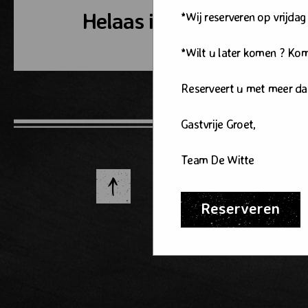
Helaas is de pagina die u
*Wij reserveren op vrijdag
*Wilt u later komen ? Ko
Reserveert u met meer da
Gastvrije Groet,
Team De Witte
Reserveren
© 2019 - 2026 Eet