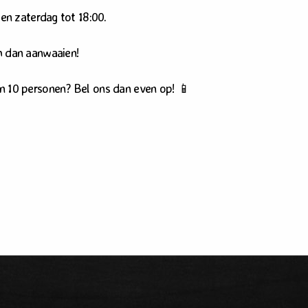
 zoekt niet (meer) beschikbaar.
 en zaterdag tot 18:00.
m dan aanwaaien!
n 10 personen? Bel ons dan even op! 📱
café De Witte
Alle rechten voorbehouden.
Privacy
Een Panorama S