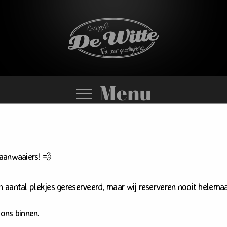
Menu
aanwaaiers! 💨
iet gevonden
aantal plekjes gereserveerd, maar wij reserveren nooit helemaa
evonden
 ons binnen.